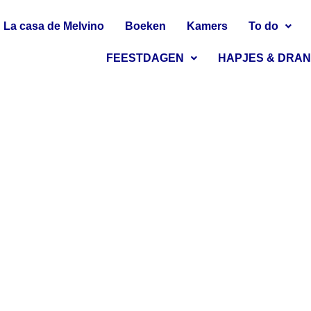
La casa de Melvino
Boeken
Kamers
To do
FEESTDAGEN
HAPJES & DRA