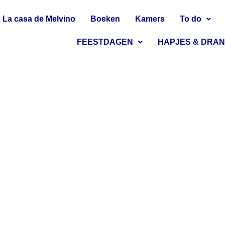
La casa de Melvino
Boeken
Kamers
To do
FEESTDAGEN
HAPJES & DRA