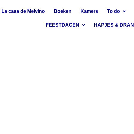
La casa de Melvino
Boeken
Kamers
To do
FEESTDAGEN
HAPJES & DRA