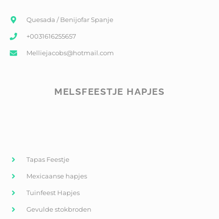
Quesada / Benijofar Spanje
+0031616255657
Melliejacobs@hotmail.com
MELSFEESTJE HAPJES
Tapas Feestje
Mexicaanse hapjes
Tuinfeest Hapjes
Gevulde stokbroden