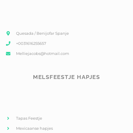
Quesada / Benijofar Spanje
+0031616255657
Melliejacobs@hotmail.com
MELSFEESTJE HAPJES
Tapas Feestje
Mexicaanse hapjes