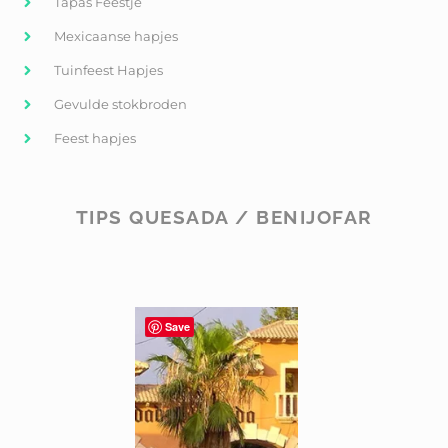
Tapas Feestje
Mexicaanse hapjes
Tuinfeest Hapjes
Gevulde stokbroden
Feest hapjes
TIPS QUESADA / BENIJOFAR
Save