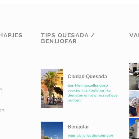
HAPJES
TIPS QUESADA /
VA
BENIJOFAR
Ciudad Quesada
Een klein gezellig dorp
s
voorzien van belangrijke
diensten en vele recreatieve
punten.
en
Benijofar
Voor als je Nederland een