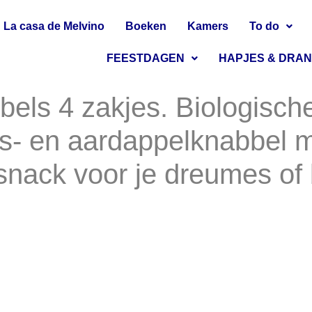
La casa de Melvino
Boeken
Kamers
To do
FEESTDAGEN
HAPJES & DRA
els 4 zakjes. Biologische
- en aardappelknabbel m
 snack voor je dreumes of