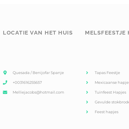
LOCATIE VAN HET HUIS
MELSFEESTJE 
Quesada / Benijofar Spanje
Tapas Feestje
+0031616255657
Mexicaanse hapje
Melliejacobs@hotmail.com
Tuinfeest Hapjes
Gevulde stokbrod
Feest hapjes