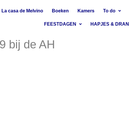
La casa de Melvino
Boeken
Kamers
To do
FEESTDAGEN
HAPJES & DRA
9 bij de AH