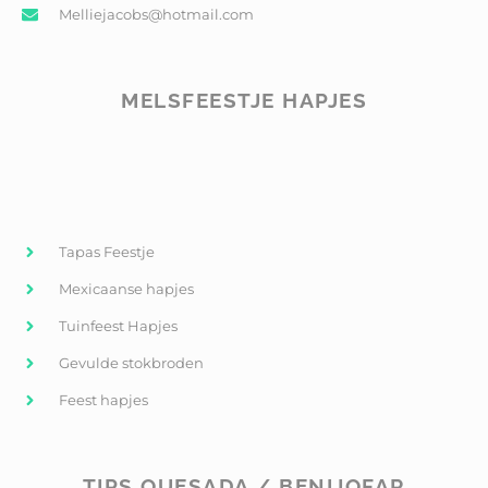
Melliejacobs@hotmail.com
MELSFEESTJE HAPJES
Tapas Feestje
Mexicaanse hapjes
Tuinfeest Hapjes
Gevulde stokbroden
Feest hapjes
TIPS QUESADA / BENIJOFAR