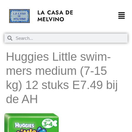
LA CASA DE
MELVINO
Hug­gies Litt­le swim­
mers me­di­um (7-15
kg) 12 stuks E7.49 bij
de AH