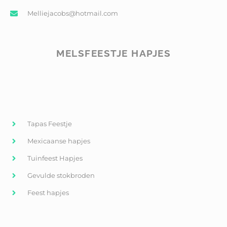
Melliejacobs@hotmail.com
MELSFEESTJE HAPJES
Tapas Feestje
Mexicaanse hapjes
Tuinfeest Hapjes
Gevulde stokbroden
Feest hapjes