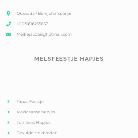
Quesada / Benijofar Spanje
+0031616255657
Melliejacobs@hotmail.com
MELSFEESTJE HAPJES
Tapas Feestje
Mexicaanse hapjes
Tuinfeest Hapjes
Gevulde stokbroden