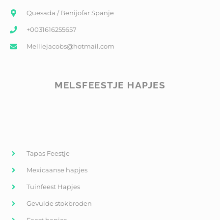
Quesada / Benijofar Spanje
+0031616255657
Melliejacobs@hotmail.com
MELSFEESTJE HAPJES
Tapas Feestje
Mexicaanse hapjes
Tuinfeest Hapjes
Gevulde stokbroden