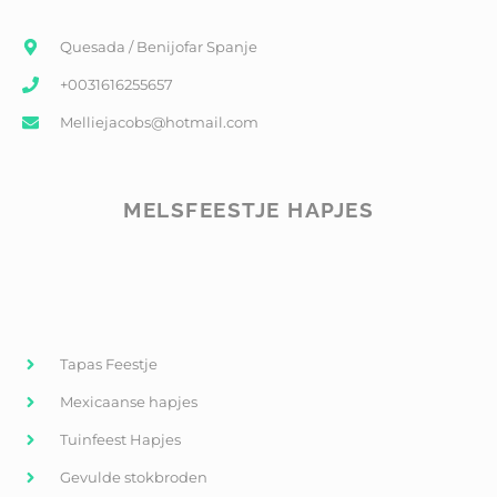
Quesada / Benijofar Spanje
+0031616255657
Melliejacobs@hotmail.com
MELSFEESTJE HAPJES
Tapas Feestje
Mexicaanse hapjes
Tuinfeest Hapjes
Gevulde stokbroden