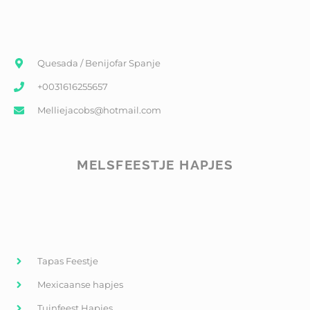
Quesada / Benijofar Spanje
+0031616255657
Melliejacobs@hotmail.com
MELSFEESTJE HAPJES
Tapas Feestje
Mexicaanse hapjes
Tuinfeest Hapjes