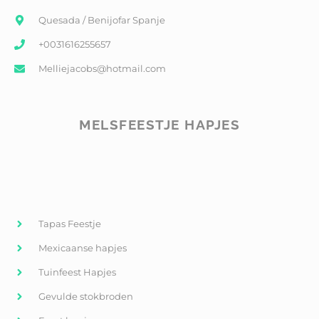
Quesada / Benijofar Spanje
+0031616255657
Melliejacobs@hotmail.com
MELSFEESTJE HAPJES
Tapas Feestje
Mexicaanse hapjes
Tuinfeest Hapjes
Gevulde stokbroden