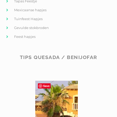
Tapas Feestje
Mexicaanse hapjes
Tuinfeest Hapjes
Gevulde stokbroden
Feest hapjes
TIPS QUESADA / BENIJOFAR
Save