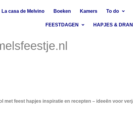
La casa de Melvino
Boeken
Kamers
To do
FEESTDAGEN
HAPJES & DRA
elsfeestje.nl
met feest hapjes inspiratie en recepten – ideeën voor ver