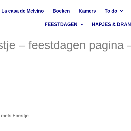
La casa de Melvino
Boeken
Kamers
To do
FEESTDAGEN
HAPJES & DRA
stje – feestdagen pagina 
 mels Feestje