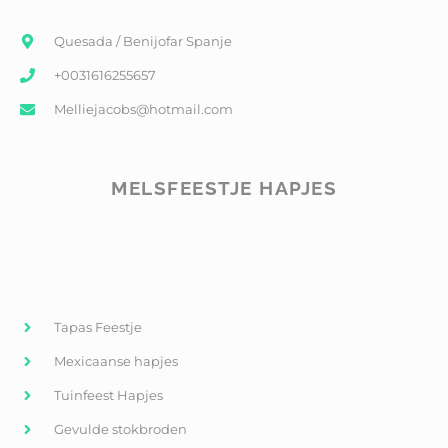
Quesada / Benijofar Spanje
+0031616255657
Melliejacobs@hotmail.com
MELSFEESTJE HAPJES
Tapas Feestje
Mexicaanse hapjes
Tuinfeest Hapjes
Gevulde stokbroden