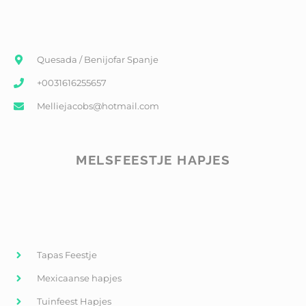
Quesada / Benijofar Spanje
+0031616255657
Melliejacobs@hotmail.com
MELSFEESTJE HAPJES
Tapas Feestje
Mexicaanse hapjes
Tuinfeest Hapjes