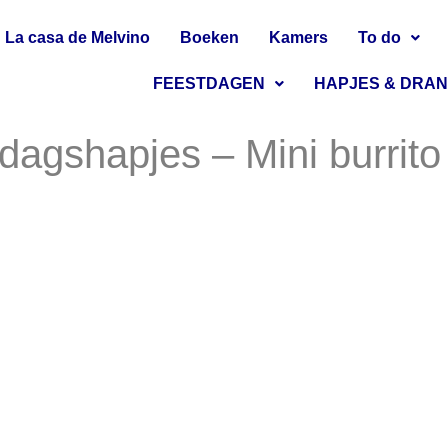
La casa de Melvino
Boeken
Kamers
To do
FEESTDAGEN
HAPJES & DRA
dagshapjes – Mini burrito