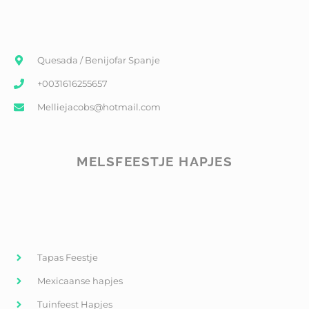
Quesada / Benijofar Spanje
+0031616255657
Melliejacobs@hotmail.com
MELSFEESTJE HAPJES
Tapas Feestje
Mexicaanse hapjes
Tuinfeest Hapjes