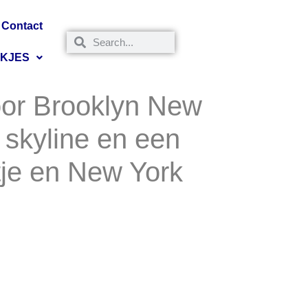
Contact
NKJES
oor Brooklyn New
t skyline en een
tje en New York