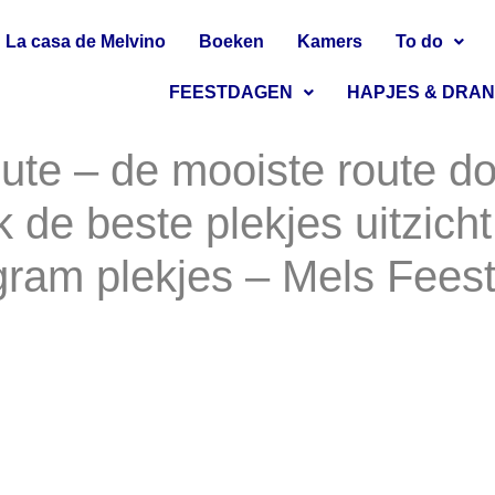
La casa de Melvino
Boeken
Kamers
To do
FEESTDAGEN
HAPJES & DRA
oute – de mooiste route d
k de beste plekjes uitzich
agram plekjes – Mels Fees