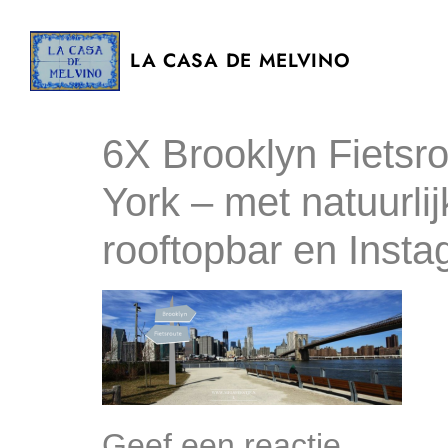
LA CASA DE MELVINO
6X Brooklyn Fietsr
York – met natuurlij
rooftopbar en Inst
Geef een reactie