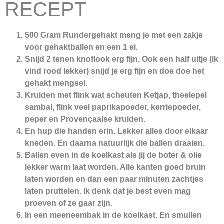
RECEPT
500 Gram Rundergehak
t meng je met een zakje
voor gehaktballen en een
1 ei
.
Snijd
2 tenen knoflook
erg fijn. Ook een
half uitje
(ik
vind rood lekker) snijd je erg fijn en doe doe het
gehakt mengsel.
Kruiden met flink wat scheuten
Ketjap, theelepel
sambal, flink veel paprikapoeder, kerriepoeder,
peper en Provençaalse kruiden
.
En hup die handen erin. Lekker alles door elkaar
kneden. En daarna natuurlijk die ballen draaien.
Ballen even in de koelkast als jij de
boter & olie
lekker warm laat worden. Alle kanten goed bruin
laten worden en dan een paar minuten zachtjes
laten pruttelen. Ik denk dat je best even mag
proeven of ze gaar zijn.
In een meeneembak in de koelkast. En smullen