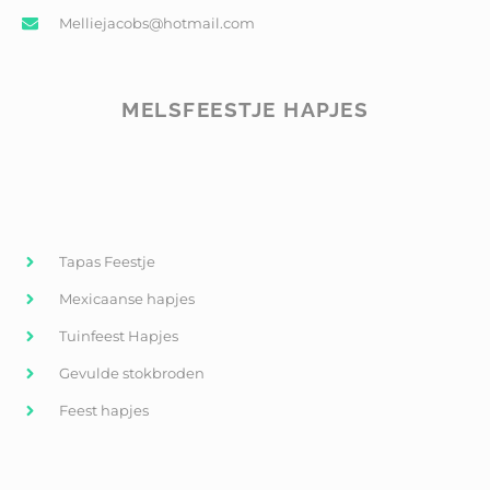
Melliejacobs@hotmail.com
MELSFEESTJE HAPJES
Tapas Feestje
Mexicaanse hapjes
Tuinfeest Hapjes
Gevulde stokbroden
Feest hapjes