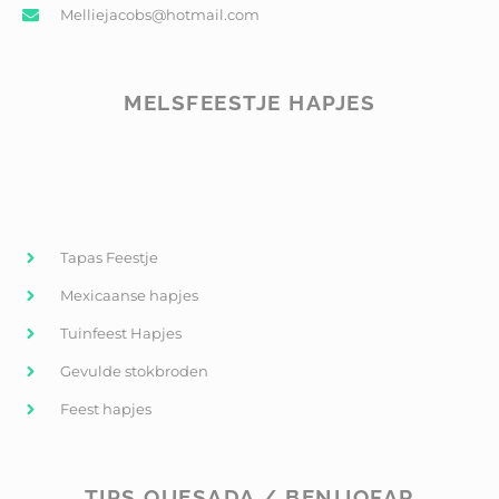
Melliejacobs@hotmail.com
MELSFEESTJE HAPJES
Tapas Feestje
Mexicaanse hapjes
Tuinfeest Hapjes
Gevulde stokbroden
Feest hapjes
TIPS QUESADA / BENIJOFAR