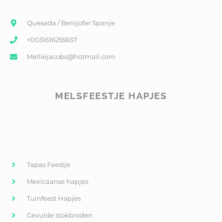
Quesada / Benijofar Spanje
+0031616255657
Melliejacobs@hotmail.com
MELSFEESTJE HAPJES
Tapas Feestje
Mexicaanse hapjes
Tuinfeest Hapjes
Gevulde stokbroden