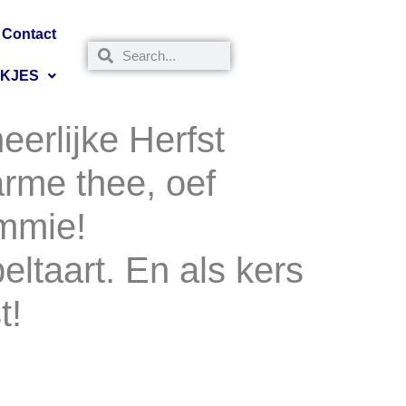
Contact
NKJES
erlijke Herfst
arme thee, oef
mmie!
ltaart. En als kers
t!