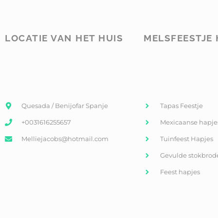
LOCATIE VAN HET HUIS
MELSFEESTJE 
Quesada / Benijofar Spanje
Tapas Feestje
+0031616255657
Mexicaanse hapje
Melliejacobs@hotmail.com
Tuinfeest Hapjes
Gevulde stokbrod
Feest hapjes