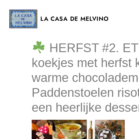
LA CASA DE MELVINO
HERFST #2. E
koekjes met herfst 
warme chocolademe
Paddenstoelen risot
een heerlijke desser