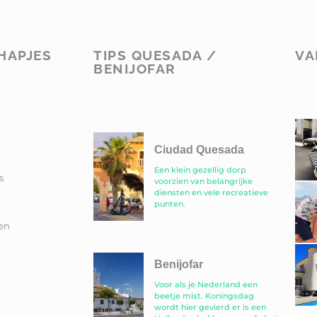
HAPJES
TIPS QUESADA /
VA
BENIJOFAR
Ciudad Quesada
Een klein gezellig dorp
s
voorzien van belangrijke
diensten en vele recreatieve
punten.
en
Benijofar
Voor als je Nederland een
beetje mist. Koningsdag
wordt hier gevierd er is een