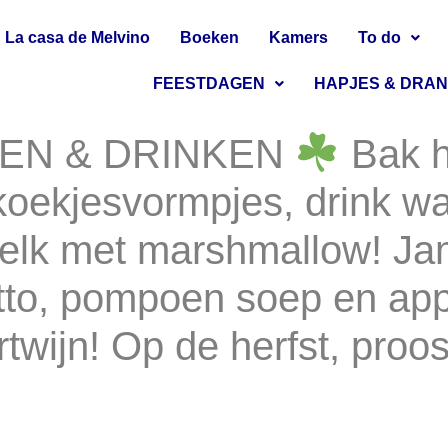
La casa de Melvino
Boeken
Kamers
To do
FEESTDAGEN
HAPJES & DRA
TEN & DRINKEN
Bak he
koekjesvormpjes, drink w
lk met marshmallow! Ja
to, pompoen soep en appe
twijn! Op de herfst, proos