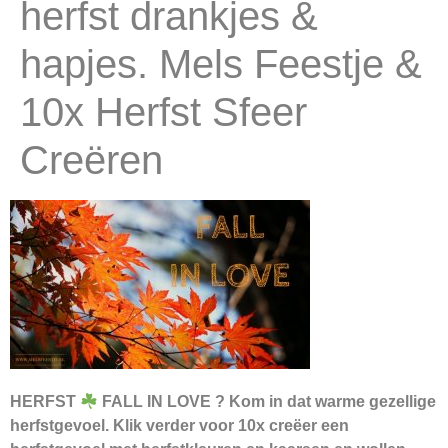
herfst drankjes &
hapjes. Mels Feestje &
10x Herfst Sfeer
Creëren
HERFST
FALL IN LOVE ? Kom in dat warme gezellige
herfstgevoel. Klik verder voor 10x creëer een