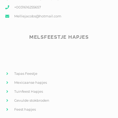
+0031616255657
Melliejacobs@hotmail.com
MELSFEESTJE HAPJES
Tapas Feestje
Mexicaanse hapjes
Tuinfeest Hapjes
Gevulde stokbroden
Feest hapjes