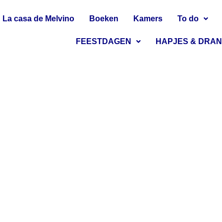
La casa de Melvino
Boeken
Kamers
To do
FEESTDAGEN
HAPJES & DRA