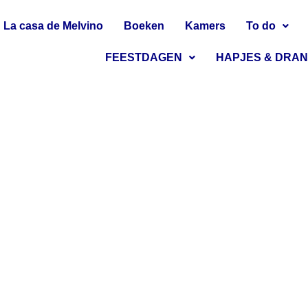
La casa de Melvino
Boeken
Kamers
To do
FEESTDAGEN
HAPJES & DRA