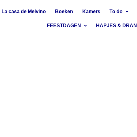
La casa de Melvino
Boeken
Kamers
To do
FEESTDAGEN
HAPJES & DRA