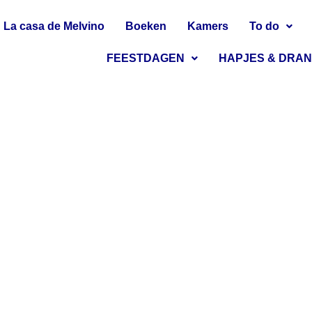
La casa de Melvino
Boeken
Kamers
To do
FEESTDAGEN
HAPJES & DRA