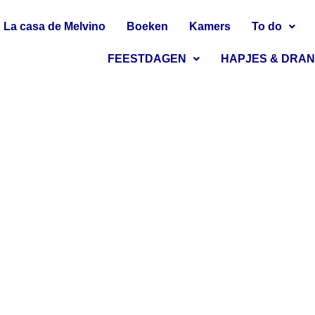
La casa de Melvino
Boeken
Kamers
To do
FEESTDAGEN
HAPJES & DRA