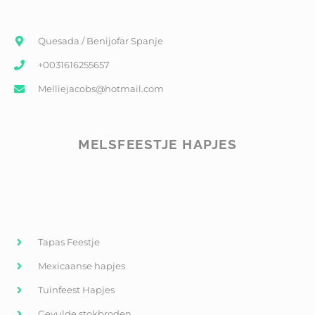
Quesada / Benijofar Spanje
+0031616255657
Melliejacobs@hotmail.com
MELSFEESTJE HAPJES
Tapas Feestje
Mexicaanse hapjes
Tuinfeest Hapjes
Gevulde stokbroden