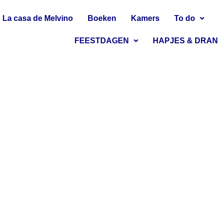
La casa de Melvino
Boeken
Kamers
To do
FEESTDAGEN
HAPJES & DRA