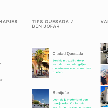
HAPJES
TIPS QUESADA /
VA
BENIJOFAR
Ciudad Quesada
Een klein gezellig dorp
s
voorzien van belangrijke
diensten en vele recreatieve
punten.
en
Benijofar
Voor als je Nederland een
beetje mist. Koningsdag
wordt hier gevierd er is een