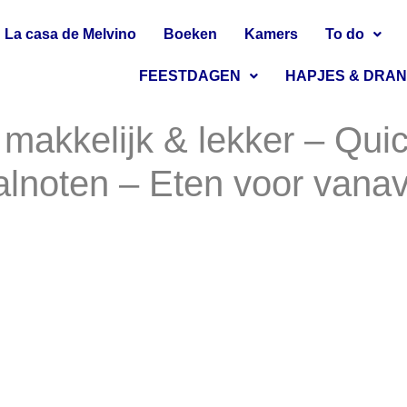
La casa de Melvino
Boeken
Kamers
To do
FEESTDAGEN
HAPJES & DRA
 makkelijk & lekker – Qu
alnoten – Eten voor vana