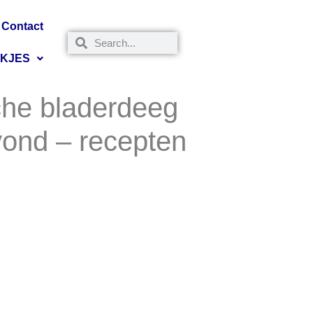
Contact
NKJES
iche bladerdeeg
vond – recepten