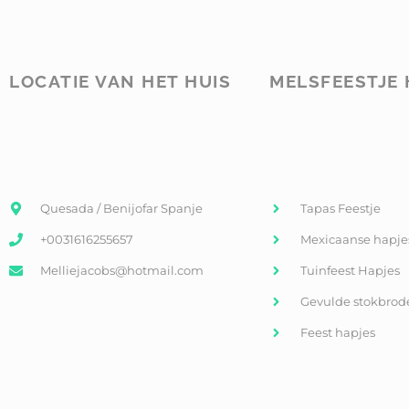
LOCATIE VAN HET HUIS
MELSFEESTJE 
Quesada / Benijofar Spanje
Tapas Feestje
+0031616255657
Mexicaanse hapje
Melliejacobs@hotmail.com
Tuinfeest Hapjes
Gevulde stokbrod
Feest hapjes