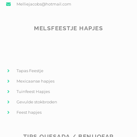
Melliejacobs@hotmail.com
MELSFEESTJE HAPJES
Tapas Feestje
Mexicaanse hapjes
Tuinfeest Hapjes
Gevulde stokbroden
Feest hapjes
TIPS QUESADA / BENIJOFAR