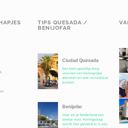
HAPJES
TIPS QUESADA /
VA
BENIJOFAR
Ciudad Quesada
Een klein gezellig dorp
s
voorzien van belangrijke
diensten en vele recreatieve
punten.
en
Benijofar
Voor als je Nederland een
beetje mist. Koningsdag
wordt hier gevierd er is een