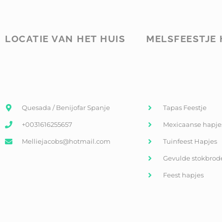
LOCATIE VAN HET HUIS
MELSFEESTJE 
Quesada / Benijofar Spanje
Tapas Feestje
+0031616255657
Mexicaanse hapje
Melliejacobs@hotmail.com
Tuinfeest Hapjes
Gevulde stokbrod
Feest hapjes