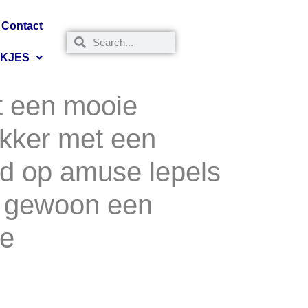
Contact
NKJES
een mooie
ekker met een
d op amuse lepels
f gewoon een
je