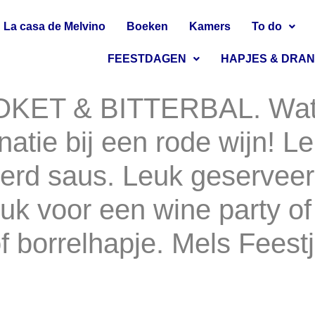
La casa de Melvino
Boeken
Kamers
To do
FEESTDAGEN
HAPJES & DRA
ET & BITTERBAL. Wat 
atie bij een rode wijn! L
erd saus. Leuk geserveer
uk voor een wine party o
f borrelhapje. Mels Feest