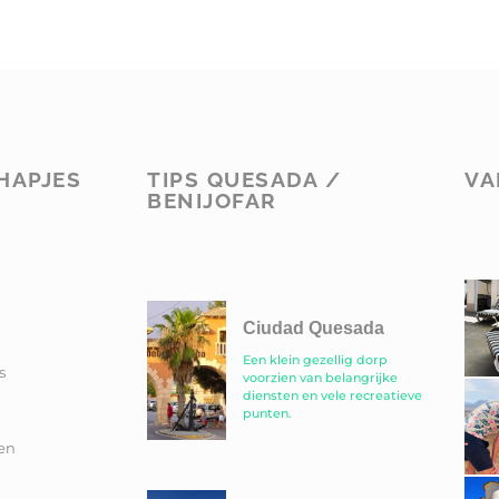
HAPJES
TIPS QUESADA /
VA
BENIJOFAR
Ciudad Quesada
Een klein gezellig dorp
s
voorzien van belangrijke
diensten en vele recreatieve
punten.
en