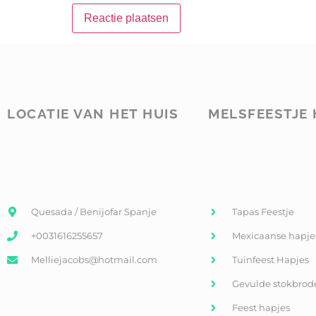
LOCATIE VAN HET HUIS
MELSFEESTJE 
Quesada / Benijofar Spanje
Tapas Feestje
+0031616255657
Mexicaanse hapje
Melliejacobs@hotmail.com
Tuinfeest Hapjes
Gevulde stokbrod
Feest hapjes