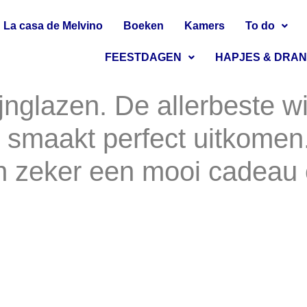
La casa de Melvino
Boeken
Kamers
To do
FEESTDAGEN
HAPJES & DRA
nglazen. De allerbeste wi
smaakt perfect uitkomen. 
n zeker een mooi cadeau 