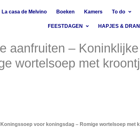
La casa de Melvino
Boeken
Kamers
To do
FEESTDAGEN
HAPJES & DRA
lie aanfruiten – Koninklij
e wortelsoep met kroontj
jke Koningssoep voor koningsdag – Romige wortelsoep met k