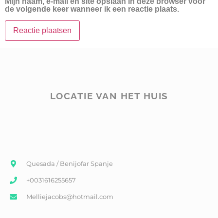
Mijn naam, e-mail en site opslaan in deze browser voor
de volgende keer wanneer ik een reactie plaats.
LOCATIE VAN HET HUIS
Quesada / Benijofar Spanje
+0031616255657
Melliejacobs@hotmail.com