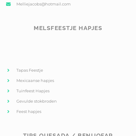
Melliejacobs@hotmail.com
MELSFEESTJE HAPJES
Tapas Feestje
Mexicaanse hapjes
Tuinfeest Hapjes
Gevulde stokbroden
Feest hapjes
TIPS QUESADA / BENIJOFAR