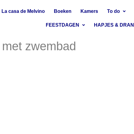
La casa de Melvino
Boeken
Kamers
To do
FEESTDAGEN
HAPJES & DRA
o met zwembad