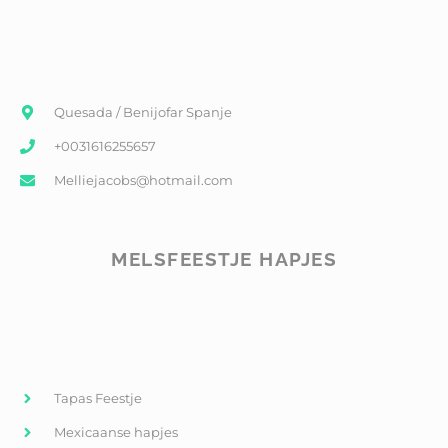
Quesada / Benijofar Spanje
+0031616255657
Melliejacobs@hotmail.com
MELSFEESTJE HAPJES
Tapas Feestje
Mexicaanse hapjes