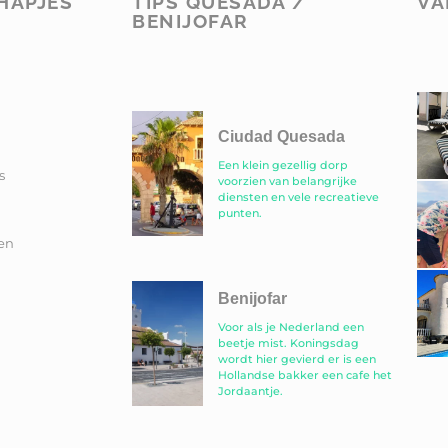
HAPJES
TIPS QUESADA /
VA
BENIJOFAR
Ciudad Quesada
Een klein gezellig dorp
s
voorzien van belangrijke
diensten en vele recreatieve
punten.
en
Benijofar
Voor als je Nederland een
beetje mist. Koningsdag
wordt hier gevierd er is een
Hollandse bakker een cafe het
Jordaantje.