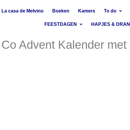
La casa de Melvino
Boeken
Kamers
To do
FEESTDAGEN
HAPJES & DRA
& Co Advent Kalender met