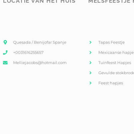
LOCATIE VAN HET HUIS
MELSFEESTJE 
Quesada / Benijofar Spanje
Tapas Feestje
+0031616255657
Mexicaanse hapje
Melliejacobs@hotmail.com
Tuinfeest Hapjes
Gevulde stokbrod
Feest hapjes