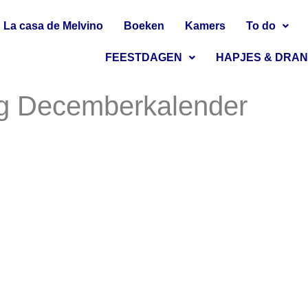
La casa de Melvino
Boeken
Kamers
To do
FEESTDAGEN
HAPJES & DRA
g Decemberkalender