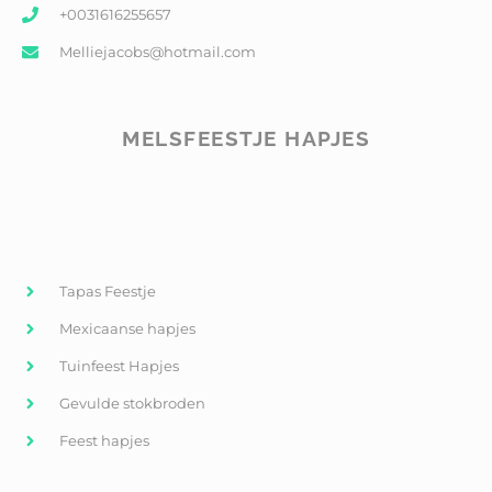
+0031616255657
Melliejacobs@hotmail.com
MELSFEESTJE HAPJES
Tapas Feestje
Mexicaanse hapjes
Tuinfeest Hapjes
Gevulde stokbroden
Feest hapjes