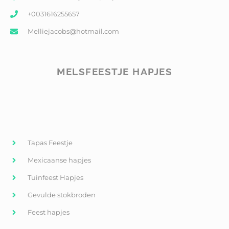
+0031616255657
Melliejacobs@hotmail.com
MELSFEESTJE HAPJES
Tapas Feestje
Mexicaanse hapjes
Tuinfeest Hapjes
Gevulde stokbroden
Feest hapjes